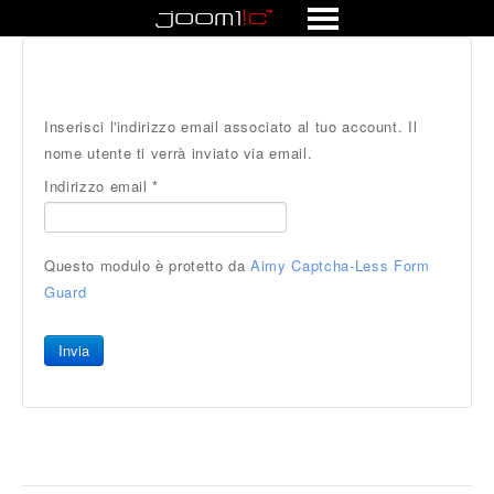
Forum
Inserisci l'indirizzo email associato al tuo account. Il
nome utente ti verrà inviato via email.
Indirizzo email
*
Questo modulo è protetto da
Aimy Captcha-Less Form
Guard
Invia