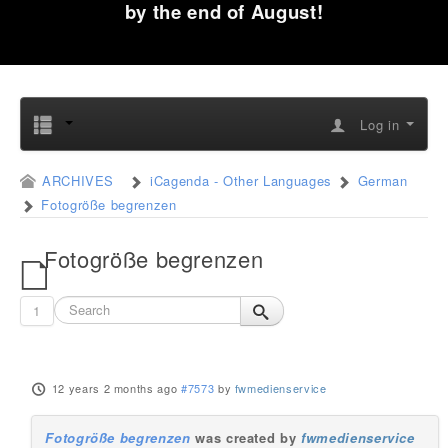
by the end of August!
Log in
ARCHIVES
iCagenda - Other Languages
German
Fotogröße begrenzen
Fotogröße begrenzen
1
12 years 2 months ago
#7573
by
fwmedienservice
Fotogröße begrenzen
was created by
fwmedienservice