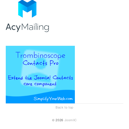
Back to top
© 2026
JoomliC