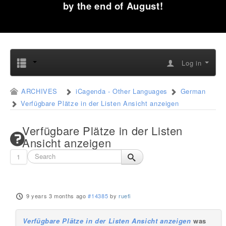
by the end of August!
Log in
ARCHIVES
iCagenda - Other Languages
German
Verfügbare Plätze in der Listen Ansicht anzeigen
Verfügbare Plätze in der Listen
Ansicht anzeigen
1
9 years 3 months ago
#14385
by
ruefi
Verfügbare Plätze in der Listen Ansicht anzeigen
was