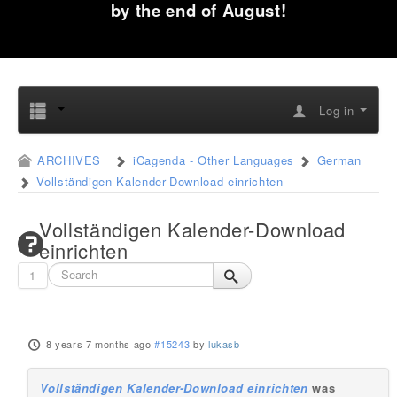
by the end of August!
Log in
ARCHIVES
iCagenda - Other Languages
German
Vollständigen Kalender-Download einrichten
Vollständigen Kalender-Download
einrichten
1
8 years 7 months ago
#15243
by
lukasb
Vollständigen Kalender-Download einrichten
was