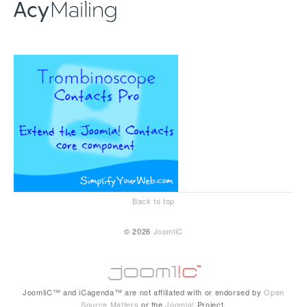
Back to top
© 2026
JoomliC
JoomliC™ and iCagenda™ are not affiliated with or endorsed by
Open
Source Matters
or the
Joomla!
Project.