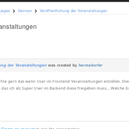
guages
German
Veröffentlichung der Veranstaltungen
ranstaltungen
hung der Veranstaltungen
was created by
hermsdorfer
chte gern das wenn User im Frontend Veranstaltungen erstellen. Diese
das ich als Super User im Backend diese freigeben muss... Welche E
r
Create an account
to join the conversation.