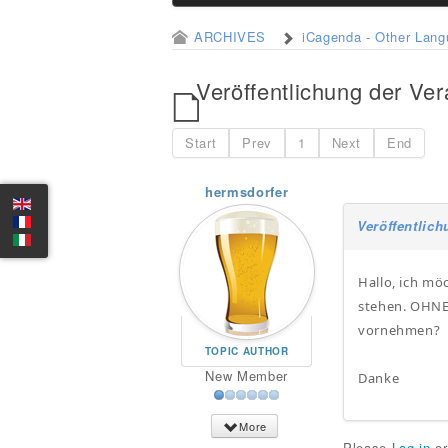
ARCHIVES
iCagenda - Other Lan
Veröffentlichung der Ve
Start
Prev
1
Next
End
hermsdorfer
Veröffentlic
Hallo, ich mö
stehen. OHNE 
vornehmen?
TOPIC AUTHOR
New Member
Danke
More
Please
Log in
o