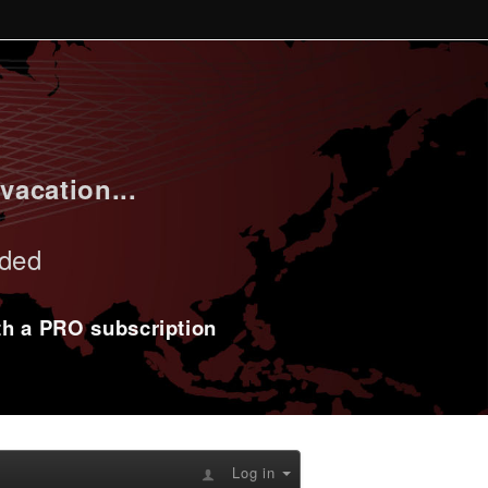
vacation...
uded
ith a PRO subscription
Log in