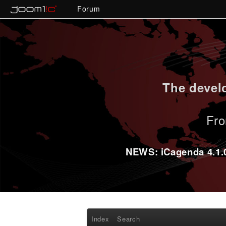
Forum
The develo
Fro
NEWS: iCagenda 4.1.0-
Index
Search