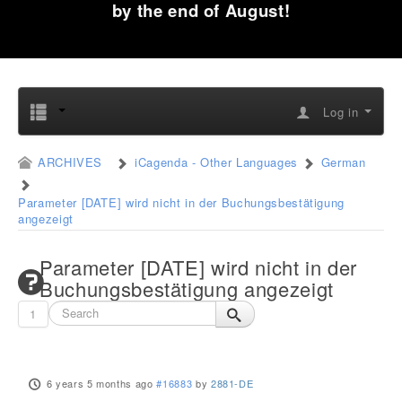
by the end of August!
Log in
ARCHIVES
iCagenda - Other Languages
German
Parameter [DATE] wird nicht in der Buchungsbestätigung
angezeigt
Parameter [DATE] wird nicht in der
Buchungsbestätigung angezeigt
1
6 years 5 months ago
#16883
by
2881-DE