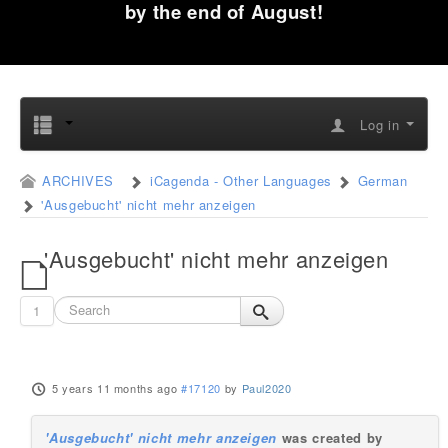
by the end of August!
Log in
ARCHIVES
iCagenda - Other Languages
German
'Ausgebucht' nicht mehr anzeigen
'Ausgebucht' nicht mehr anzeigen
1
5 years 11 months ago
#17120
by
Paul2020
'Ausgebucht' nicht mehr anzeigen
was created by