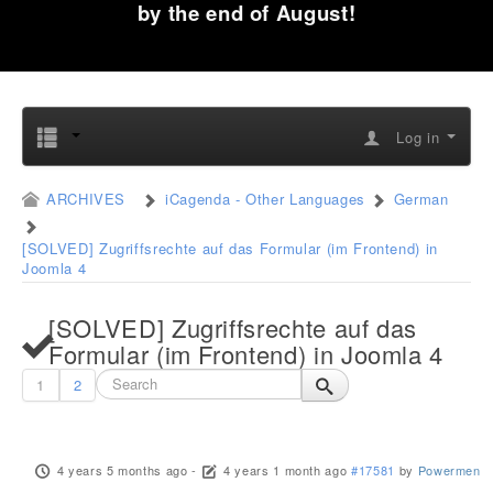
by the end of August!
Log in
ARCHIVES
iCagenda - Other Languages
German
[SOLVED] Zugriffsrechte auf das Formular (im Frontend) in
Joomla 4
[SOLVED] Zugriffsrechte auf das
Formular (im Frontend) in Joomla 4
1
2
4 years 5 months ago
-
4 years 1 month ago
#17581
by
Powermen