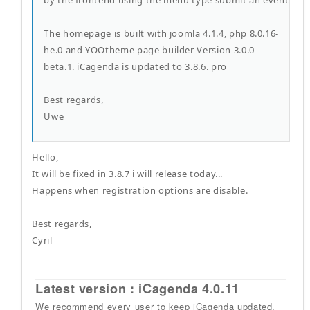
by the frontend using the menu type submit an event
The homepage is built with joomla 4.1.4, php 8.0.16-
he.0 and YOOtheme page builder Version 3.0.0-
beta.1. iCagenda is updated to 3.8.6. pro
Best regards,
Uwe
Hello,
It will be fixed in 3.8.7 i will release today...
Happens when registration options are disable.
Best regards,
Cyril
Latest version : iCagenda 4.0.11
We recommend every user to keep iCagenda updated.