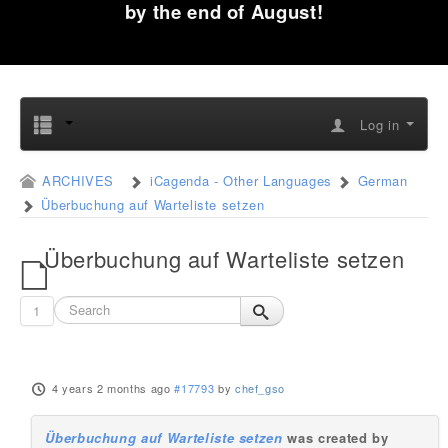
by the end of August!
Log in
ARCHIVES
iCagenda - Other Languages
German
Überbuchung auf Warteliste setzen
Überbuchung auf Warteliste setzen
1
4 years 2 months ago
#17793
by
chef_gso
Überbuchung auf Warteliste setzen
was created by