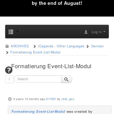
by the end of August!
Log in
ARCHIVES
iCagenda - Other Languages
German
Formatierung Event-List-Modul
Formatierung Event-List-Modul
1
3 years 10 months ago
#17887
by
chef_gso
Formatierung Event-List-Modul
was created by