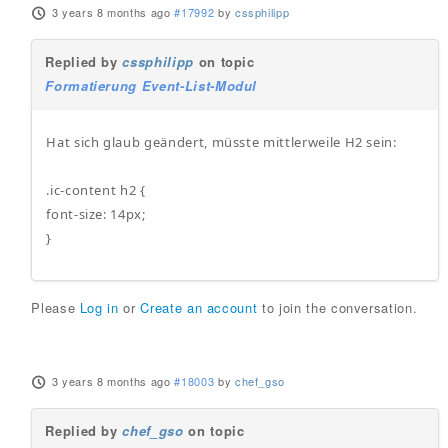
3 years 8 months ago
#17992
by
cssphilipp
Replied by
cssphilipp
on topic
Formatierung Event-List-Modul
Hat sich glaub geändert, müsste mittlerweile H2 sein:
.ic-content h2 {
font-size: 14px;
}
Please
Log in
or
Create an account
to join the conversation.
3 years 8 months ago
#18003
by
chef_gso
Replied by
chef_gso
on topic