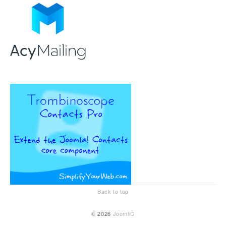
Back to top
© 2026
JoomliC