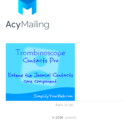
Back to top
© 2026
JoomliC