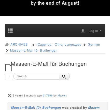
by the end of August!
Log in
ARCHIVES
iCagenda - Other Languages
German
Massen-E-Mail für Buchungen
Massen-E-Mail für Buchungen
1
3 years 8 months ago
#17996
by
Maxem
Massen-E-Mail für Buchungen
was created by
Maxem