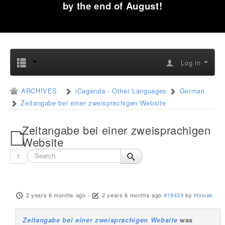
by the end of August!
Log in
ARCHIVES
iCagenda - Other Languages
German
Zeitangabe bei einer zweisprachigen Website
Zeitangabe bei einer zweisprachigen
Website
1
2 years 6 months ago
-
2 years 6 months ago
#18439
by
Hinnak
Zeitangabe bei einer zweisprachigen Website
was