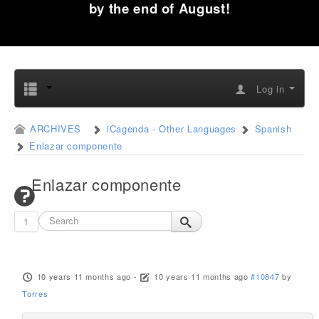
by the end of August!
Log in
ARCHIVES
iCagenda - Other Languages
Spanish
Enlazar componente
Enlazar componente
1
10 years 11 months ago
-
10 years 11 months ago
#10847
by
Torres