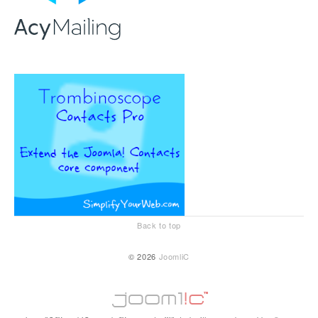
Back to top
© 2026
JoomliC