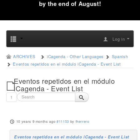
by the end of August!
Log in
ARCHIVES
iCagenda - Other Languages
Spanish
Eventos repetidos en el módulo iCagenda - Event List
Eventos repetidos en el módulo
iCagenda - Event List
1
10 years 9 months ago
#11153
by
fherrero
Eventos repetidos en el módulo iCagenda - Event List