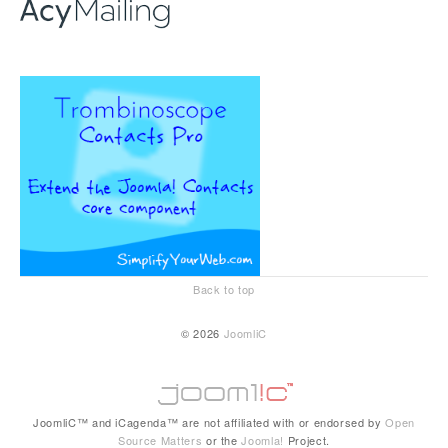
Back to top
© 2026
JoomliC
JoomliC™ and iCagenda™ are not affiliated with or endorsed by
Open
Source Matters
or the
Joomla!
Project.