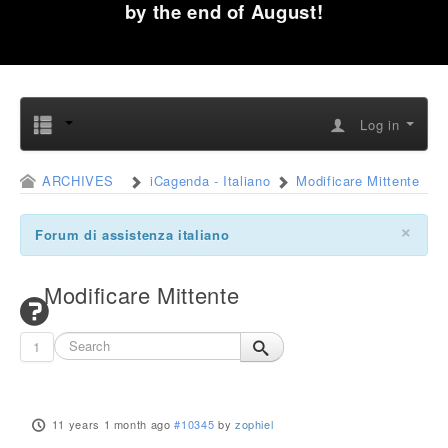
by the end of August!
Log in
ARCHIVES
iCagenda - Italiano
Modificare Mittente
×
Forum di assistenza italiano
Modificare Mittente
1
11 years 1 month ago
#10345
by
zophiel