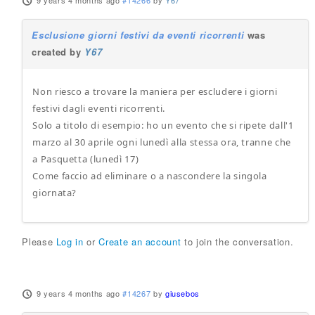
9 years 4 months ago
#14266
by
Y67
Esclusione giorni festivi da eventi ricorrenti
was
created by
Y67
Non riesco a trovare la maniera per escludere i giorni
festivi dagli eventi ricorrenti.
Solo a titolo di esempio: ho un evento che si ripete dall'1
marzo al 30 aprile ogni lunedì alla stessa ora, tranne che
a Pasquetta (lunedì 17)
Come faccio ad eliminare o a nascondere la singola
giornata?
Please
Log in
or
Create an account
to join the conversation.
9 years 4 months ago
#14267
by
giusebos