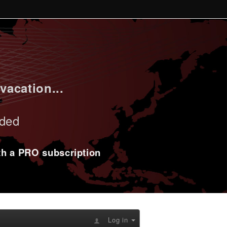
vacation...
uded
ith a PRO subscription
Log in