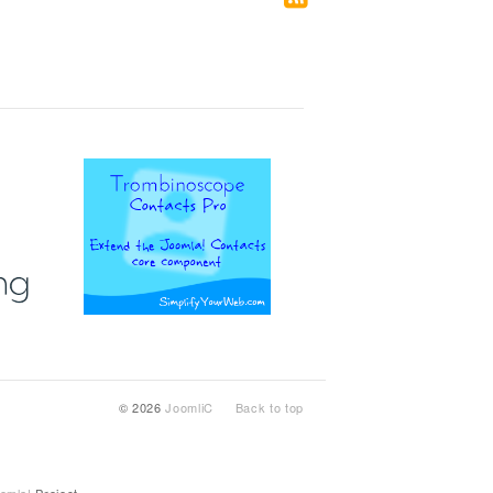
© 2026
JoomliC
Back to top
omla!
Project.