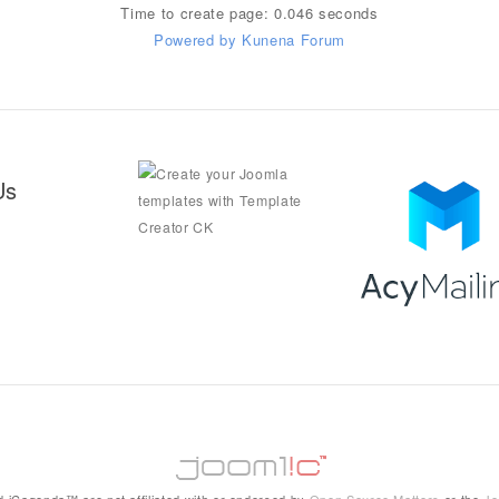
Time to create page: 0.046 seconds
Powered by
Kunena Forum
Us
 iCagenda™ are not affiliated with or endorsed by
Open Source Matters
or the
Jo