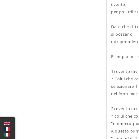
evento,
per poi utiliz
Dato che chi
si possano
intraprendere
Esempio per is
1) evento div
* Colui che co
selezionare 1
nel form met
2) evento in u
* colui che c
"nome+cognom
A questo pun
"campodata2",