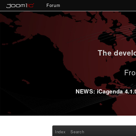
Forum
The develo
Fro
NEWS: iCagenda 4.1.0-
Index
Search