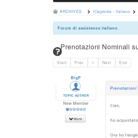
ARCHIVES
iCagenda - Italiano
Forum di assistenza italiano
Prenotazioni Nominali su
Start
Prev
1
Next
End
BigP
Prenotazioni 
TOPIC AUTHOR
New Member
Ciao,
More
ho acquistato
Ora ho l'esig