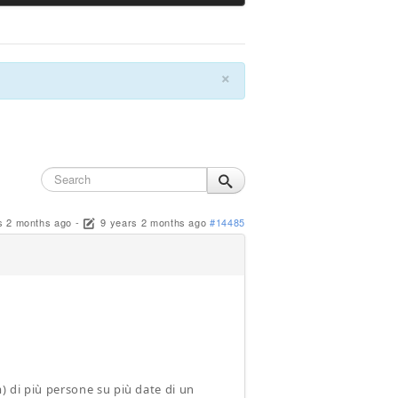
×
s 2 months ago
-
9 years 2 months ago
#14485
) di più persone su più date di un