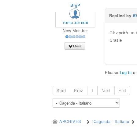
BigP
Replied by
B
TOPIC AUTHOR
New Member
Ok aprirò un t
Grazie
More
Please
Log in
o
Start
Prev
1
Next
End
ARCHIVES
iCagenda - Italiano