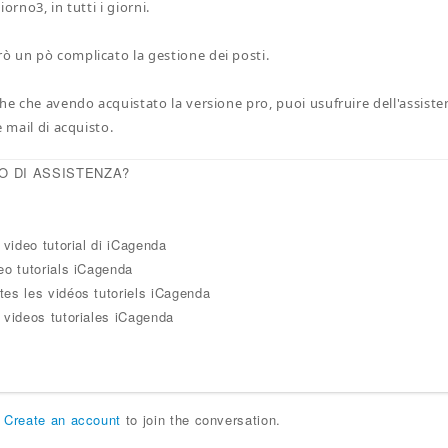
orno3, in tutti i giorni.
 un pò complicato la gestione dei posti.
che che avendo acquistato la versione pro, puoi usufruire dell'assiste
e mail di acquisto.
O DI ASSISTENZA?
i video tutorial di iCagenda
eo tutorials iCagenda
tes les vidéos tutoriels iCagenda
 videos tutoriales iCagenda
r
Create an account
to join the conversation.