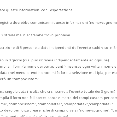
zare queste informazioni con l'esportazione.
 registra dovrebbe comunicarmi queste informazioni (nome+cognome
 2 strade ma in entrambe trovo problemi.
crizione di 5 persone a date indipendenti dell'evento suddiviso in 3 
iso in 3 giorni (ci si può iscrivere indipendentemente ad ognuna)
mpila il form (a nome dei partecipanti) inserisce ogni volta il nome e
 data (nel menu a tendina non mi fa fare la selezione multipla, per es
terò un "campocustom"
na singola data (risulta che ci si iscrive all'evento totale dei 3 giorni)
ompila il form non è il partecipante e metto dei campi custom per com
e", "campocustom", "campodata1", "campodata2","campodata3"
to devo per forza creare riche di campi diversi "nome+cognome", "
"campodata3" o vi è un'altra soluzione?