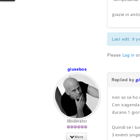
grazie in anti
Last edit: 9 
Please
Log in
o
giusebos
Replied by
g
non so se ho 
Con icagenda p
durano 1 gior
Moderator
Quindi se i tu
3 eventi sing
More