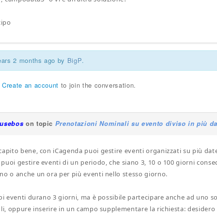
cipo
years 2 months ago by
BigP
.
r
Create an account
to join the conversation.
iusebos
on topic
Prenotazioni Nominali su evento diviso in più da
capito bene, con iCagenda puoi gestire eventi organizzati su più date
uoi gestire eventi di un periodo, che siano 3, 10 o 100 giorni consec
no o anche un ora per più eventi nello stesso giorno.
oi eventi durano 3 giorni, ma è possibile partecipare anche ad uno sol
oli, oppure inserire in un campo supplementare la richiesta: desidero 