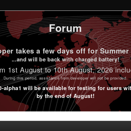
Forum
per takes a few days off for Summer 
...and will be back with charged battery!
m 1st
August to 10th August
, 2026 incl
During this period,
assistance from developer will not be provided
.
alpha1 will be available for testing for users w
by the end of August!