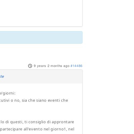
9 years 2 months ago
#14486
te
/giorni:
utivi o no, sia che siano eventi che
o di questi, ti consiglio di approntare
partecipare all'evento nel giorno1, nel