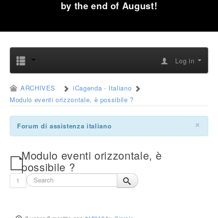
by the end of August!
Log in
ARCHIVES
iCagenda - Italiano
Modulo eventi orizzontale, è possibile ?
×
Forum di assistenza italiano
Modulo eventi orizzontale, è
possibile ?
1