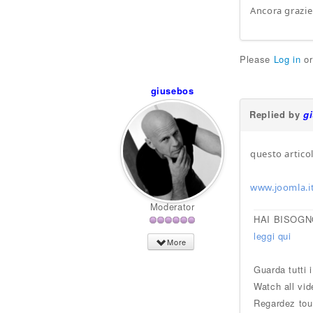
Ancora grazie
Please
Log in
o
giusebos
Replied by
g
questo articol
www.joomla.it
Moderator
HAI BISOGN
leggi qui
More
Guarda tutti 
Watch all vid
Regardez tou