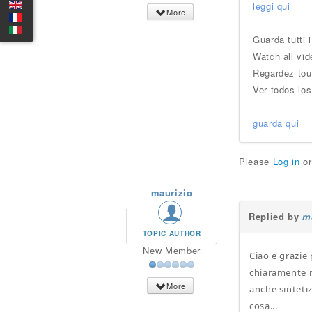
leggi qui
More
Guarda tutti 
Watch all vid
Regardez tou
Ver todos los
guarda qui
Please
Log in
o
maurizio
Replied by
m
TOPIC AUTHOR
New Member
Ciao e grazie 
chiaramente n
More
anche sinteti
cosa...