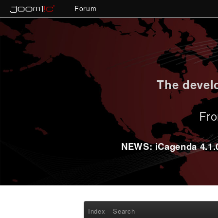
Forum
The develo
Fro
NEWS: iCagenda 4.1.0-
Index
Search