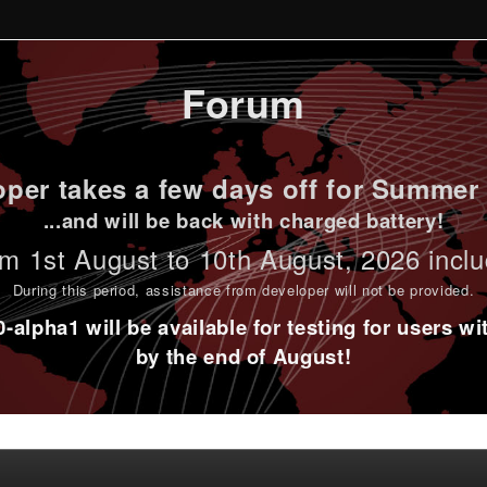
Forum
per takes a few days off for Summer 
...and will be back with charged battery!
m 1st
August to 10th August
, 2026 incl
During this period,
assistance from developer will not be provided
.
alpha1 will be available for testing for users w
by the end of August!