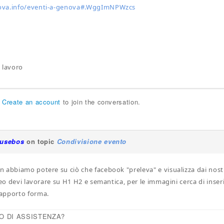
ova.info/eventi-a-genova#.WggImNPWzcs
 lavoro
r
Create an account
to join the conversation.
iusebos
on topic
Condivisione evento
 abbiamo potere su ciò che facebook "preleva" e visualizza dai nostr
 seo devi lavorare su H1 H2 e semantica, per le immagini cerca di inse
apporto forma.
O DI ASSISTENZA?