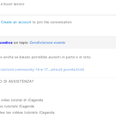
 e buon lavoro
r
Create an account
to join the conversation.
iusebos
on topic
Condivisione evento
o anche se datato potrebbe aiutarti in parte o in toto.
/articoli-community-16-e-17...articoli-joomla.html
O DI ASSISTENZA?
i video tutorial di iCagenda
eo tutorials iCagenda
tes les vidéos tutoriels iCagenda