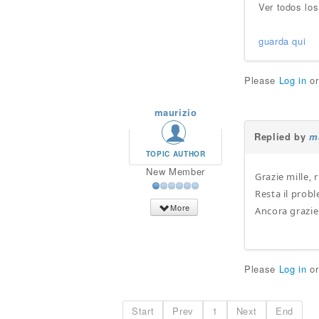
Ver todos los
guarda qui
Please
Log in
o
maurizio
Replied by
m
TOPIC AUTHOR
New Member
Grazie mille, r
Resta il prob
More
Ancora grazie
Please
Log in
o
Start
Prev
1
Next
End