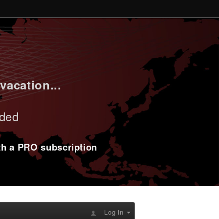
vacation...
uded
ith a PRO subscription
Log in