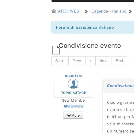
ARCHIVES
iCagenda - Italiano
Forum di assistenza italiano
Condivisione evento
Start
Prev
1
Next
End
maurizio
Condivisione
TOPIC AUTHOR
New Member
Ciao e grazie 
eventi su fac
More
il debug per 
Se può essere
un numero se