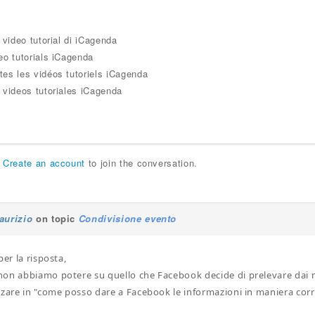
i video tutorial di iCagenda
eo tutorials iCagenda
tes les vidéos tutoriels iCagenda
 videos tutoriales iCagenda
r
Create an account
to join the conversation.
aurizio
on topic
Condivisione evento
per la risposta,
on abbiamo potere su quello che Facebook decide di prelevare dai nos
zzare in "come posso dare a Facebook le informazioni in maniera cor