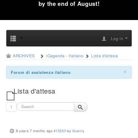
by the end of August!
Log in
ARCHIVES
iCagenda - Italiano
Lista d'attesa
×
Forum di assistenza italiano
Lista d'attesa
1
8 years 7 months ago
#15260
by
Guerra