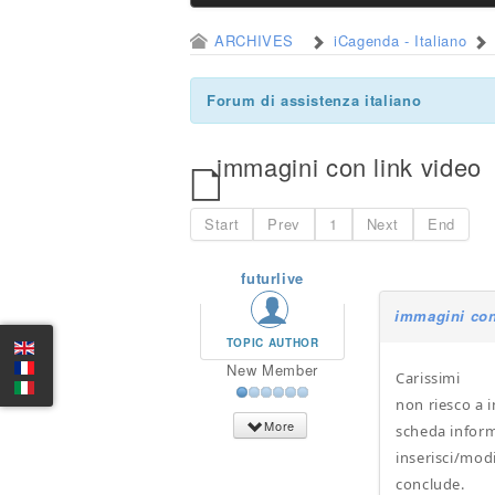
ARCHIVES
iCagenda - Italiano
Forum di assistenza italiano
immagini con link video
Start
Prev
1
Next
End
futurlive
immagini con
TOPIC AUTHOR
New Member
Carissimi
non riesco a 
More
scheda inform
inserisci/modi
conclude.