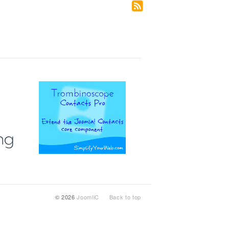
© 2026
JoomliC
Back to top