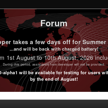
Forum
per takes a few days off for Summer 
...and will be back with charged battery!
m 1st
August to 10th August
, 2026 incl
During this period,
assistance from developer will not be provided
.
alpha1 will be available for testing for users w
by the end of August!