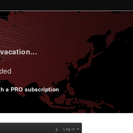
vacation...
uded
ith a PRO subscription
Log in