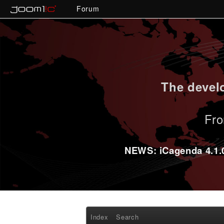
Forum
The develo
Fro
NEWS: iCagenda 4.1.0-
Index
Search