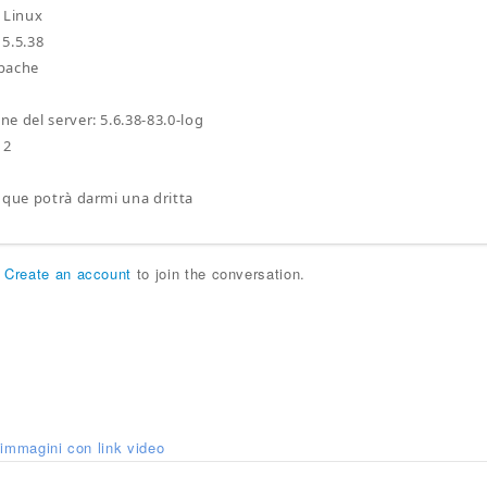
 Linux
5.5.38
pache
e del server: 5.6.38-83.0-log
12
nque potrà darmi una dritta
r
Create an account
to join the conversation.
immagini con link video