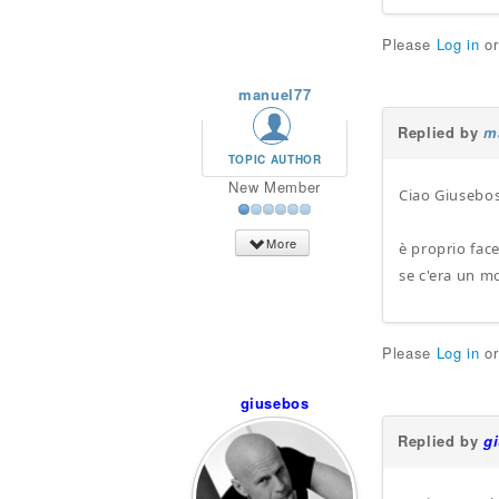
Please
Log in
o
manuel77
Replied by
m
TOPIC AUTHOR
New Member
Ciao Giusebo
More
è proprio fac
se c'era un m
Please
Log in
o
giusebos
Replied by
g