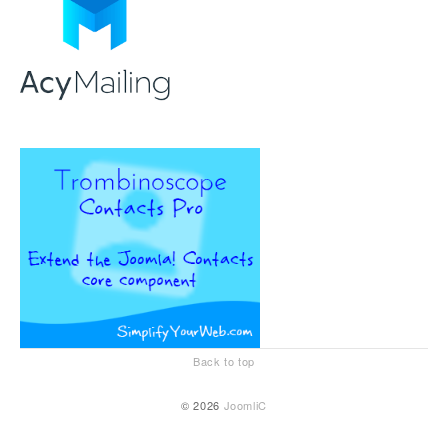
Back to top
© 2026
JoomliC