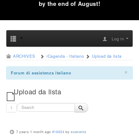
by the end of August!
Log in
ARCHIVES
iCagenda - Italiano
Upload da lista
×
Forum di assistenza italiano
Upload da lista
1
7 years 1 month ago
#16634
by
euevents