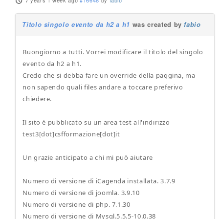
7 years 1 week ago
#16648
by
fabio
Titolo singolo evento da h2 a h1
was created by
fabio
Buongiorno a tutti. Vorrei modificare il titolo del singolo
evento da h2 a h1.
Credo che si debba fare un override della paqgina, ma
non sapendo quali files andare a toccare preferivo
chiedere.
Il sito è pubblicato su un area test all'indirizzo
test3[dot]csfformazione[dot]it
Un grazie anticipato a chi mi può aiutare
Numero di versione di iCagenda installata. 3.7.9
Numero di versione di joomla. 3.9.10
Numero di versione di php. 7.1.30
Numero di versione di Mysql.5.5.5-10.0.38