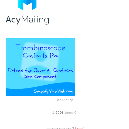
Back to top
© 2026
JoomliC