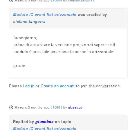
6 years 5 months ago
#16884
by
stefano.tangorra
Modulo iC event list orizzontale
was created by
stefano.tangorra
Buongiorno,
prima di acquistare la versione pro, vorrei sapere se il
modulo è possibile posizionarlo anche in orizzontale
grazie
Please
Log in
or
Create an account
to join the conversation.
6 years 5 months ago
#16885
by
giusebos
Replied by
giusebos
on topic
Modulo iC event list orizzontale