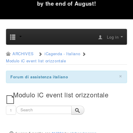
by the end of August!
Log in
ARCHIVES
iCagenda - Italiano
Modulo iC event list orizzontale
×
Forum di assistenza italiano
Modulo iC event list orizzontale
1