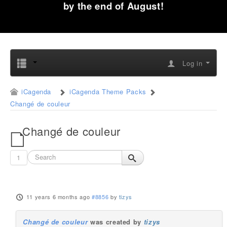
by the end of August!
Log in
iCagenda
iCagenda Theme Packs
Changé de couleur
Changé de couleur
1
11 years 6 months ago
#8856
by
tizys
Changé de couleur
was created by
tizys