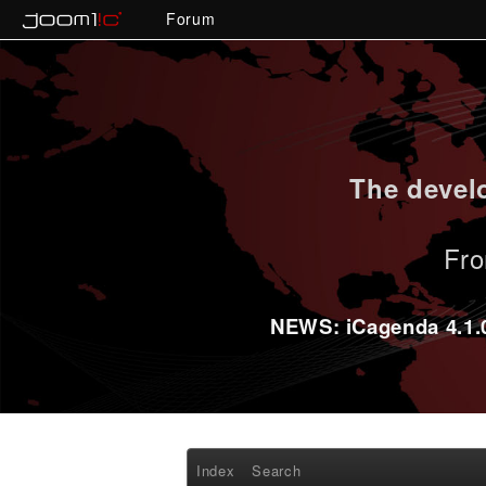
Forum
The develo
Fro
NEWS: iCagenda 4.1.0-
Index
Search