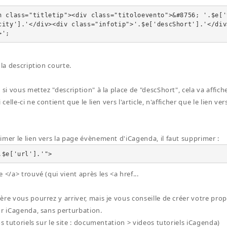
n class="titletip"><div class="titoloevento">&#8756; '.$e['
city'].'</div><div class="infotip">'.$e['descShort'].'</div
>';
 la description courte.
 si vous mettez "description" à la place de "descShort", cela va affich
 celle-ci ne contient que le lien vers l'article, n'afficher que le lien vers 
imer le lien vers la page évènement d'iCagenda, il faut supprimer :
.$e['url'].'">
 </a> trouvé (qui vient après les <a href...
ère vous pourrez y arriver, mais je vous conseille de créer votre p
ur iCagenda, sans perturbation.
os tutoriels sur le site : documentation > videos tutoriels iCagenda)