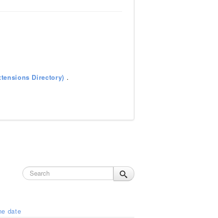
tensions Directory)
.
ne date