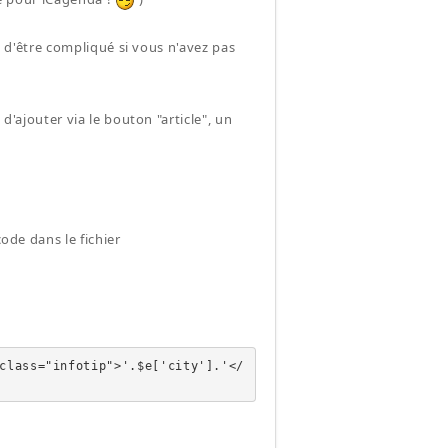
ue d'être compliqué si vous n'avez pas
d'ajouter via le bouton "article", un
code dans le fichier
class="infotip">'.$e['city'].'</