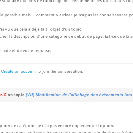
e souhaite que lors de l'affichage des événements les utilisateurs cli
 possible mais ....comment y arriver. Je n'aipas les connaissances po
'ai vu que cela a déjà fait l'objet d'un topic.
her la description d'une catégorie de début de page. Est-ce que la s
e aide et de votre réponse.
r
Create an account
to join the conversation.
yr!C
on topic
[VU] Modification de l'affichage des évènements lors
ption de catégorie, je n'ai pas encore implémenter l'option.
vu pour dans les 2 mois à venir (j'ai une longue liste de choses à fai