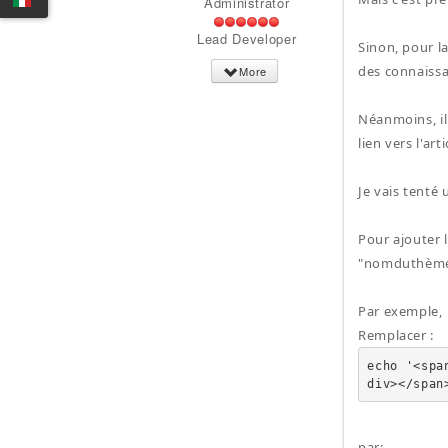
Administrator
Lead Developer
Sinon, pour la
des connaiss
More
Néanmoins, il 
lien vers l'art
Je vais tenté 
Pour ajouter l
"nomduthème
Par exemple,
Remplacer :
echo '<spa
div></span
par: