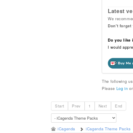
Latest ve
We recommend
Don't forget
Do you like
I would appre
The following u
Please
Log in
o
Start
Prev
1
Next
End
iCagenda
iCagenda Theme Packs