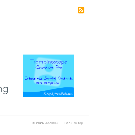
© 2026
JoomliC
Back to top