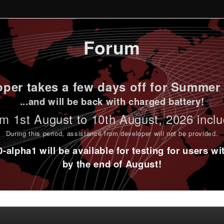
Forum
per takes a few days off for Summer 
...and will be back with charged battery!
m 1st
August to 10th August
, 2026 incl
During this period,
assistance from developer will not be provided
.
alpha1 will be available for testing for users w
by the end of August!