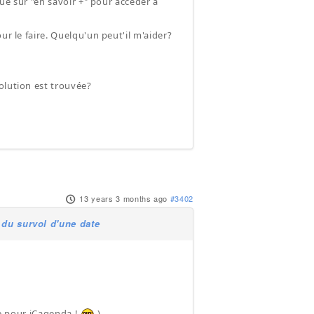
que sur "en savoir +" pour accéder à
ur le faire. Quelqu'un peut'il m'aider?
olution est trouvée?
13 years 3 months ago
#3402
 du survol d'une date
re pour iCagenda !
)