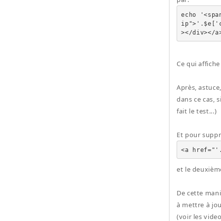
echo '<spa
ip">'.$e['
></div></a
Ce qui affiche
Après, astuce,
dans ce cas, si
fait le test...)
Et pour suppr
<a href="'
et le deuxième
De cette mani
à mettre à jo
(voir les vide