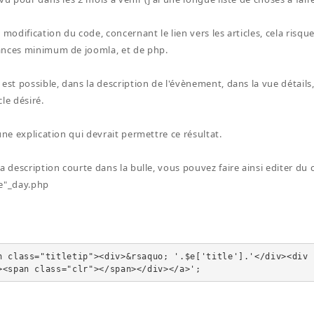
 modification du code, concernant le lien vers les articles, cela risq
ances minimum de joomla, et de php.
est possible, dans la description de l'évènement, dans la vue détails, 
icle désiré.
une explication qui devrait permettre ce résultat.
a description courte dans la bulle, vous pouvez faire ainsi editer du 
"_day.php
n class="titletip"><div>&rsaquo; '.$e['title'].'</div><div 
><span class="clr"></span></div></a>';