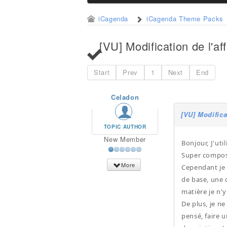
iCagenda
iCagenda Theme Packs
[VU] Modification de l'a
Start
Prev
1
Next
End
Celadon
[VU] Modifica
TOPIC AUTHOR
New Member
Bonjour, J'uti
Super compo
More
Cependant je 
de base, une 
matière je n'y
De plus, je ne
pensé, faire u