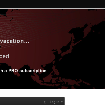
vacation...
uded
ith a PRO subscription
Log in