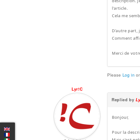
description. J
l'article.
Cela me semble
D'autre part, j
Comment affic
Merci de votr
Please
Log in
o
Lyr!C
Replied by
L
Bonjour,
Pour la descri
Mais c'est pré