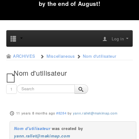
by the end of August!
Log in
ARCHIVES
Miscellaneous
Nom d'utilisateur
Nom d'utilisateur
1
11 years 8 months ago
#8284
by
yann.rallet@makimap.com
Nom d'utilisateur
was created by
yann.rallet@makimap.com