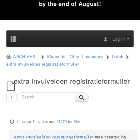
by the end of August!
Log in
ARCHIVES
iCagenda - Other Languages
Dutch
extra invulvelden registratieformulier
extra invulvelden registratieformulier
1
11 years 9 months ago
#8074
by
Dirk
extra invulvelden registratieformulier
was created by