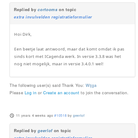
Replied by
cortooms
on topic
extra invulvelden registratieformulier
Hoi Dirk,
Een beetje laat antwoord, maar dat komt omdat ik pas
sinds kort met ICagenda werk. In versie 3.3.8 was het
nog niet mogelijk, maar in versie 3.4.0.1 wel!
The following user(s) said Thank You:
Wijga
Please
Log in
or
Create an account
to join the conversation.
11 years 4 weeks ago
#10518
by
geerlof
Replied by
geerlof
on topic
extra invulvelden registratieformulier