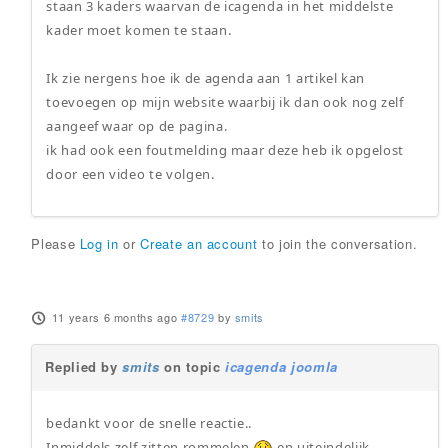
staan 3 kaders waarvan de icagenda in het middelste
kader moet komen te staan.
Ik zie nergens hoe ik de agenda aan 1 artikel kan
toevoegen op mijn website waarbij ik dan ook nog zelf
aangeef waar op de pagina.
ik had ook een foutmelding maar deze heb ik opgelost
door een video te volgen.
Please
Log in
or
Create an account
to join the conversation.
11 years 6 months ago
#8729
by
smits
Replied by
smits
on topic
icagenda joomla
bedankt voor de snelle reactie..
Inmiddels zelf zitten rommelen
en uiteindelijk