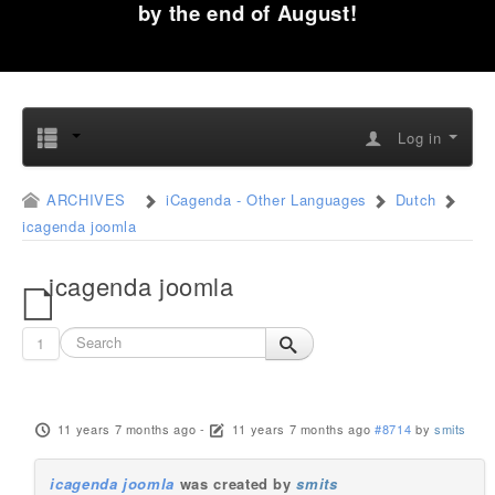
by the end of August!
Log in
ARCHIVES
iCagenda - Other Languages
Dutch
icagenda joomla
icagenda joomla
1
11 years 7 months ago
-
11 years 7 months ago
#8714
by
smits
icagenda joomla
was created by
smits