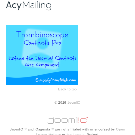
Back to top
© 2026
JoomliC
JoomliC™ and iCagenda™ are not affiliated with or endorsed by
Open
Source Matters
or the
Joomla!
Project.