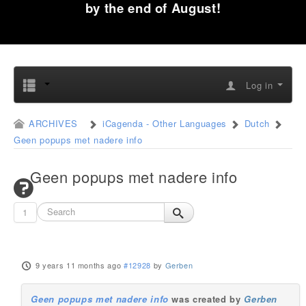
by the end of August!
Log in
ARCHIVES
iCagenda - Other Languages
Dutch
Geen popups met nadere info
Geen popups met nadere info
1
9 years 11 months ago
#12928
by
Gerben
Geen popups met nadere info
was created by
Gerben