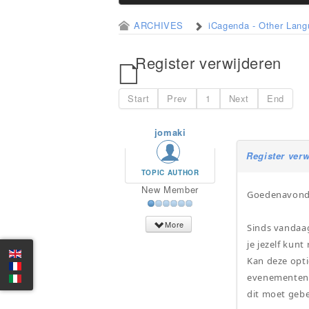
ARCHIVES
iCagenda - Other Lan
Register verwijderen
Start
Prev
1
Next
End
jomaki
Register verw
TOPIC AUTHOR
New Member
Goedenavond
More
Sinds vandaag
je jezelf kunt
Kan deze opti
evenementen. 
dit moet geb