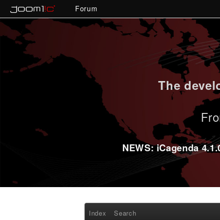
Forum
The develo
Fro
NEWS: iCagenda 4.1.0-
Index
Search