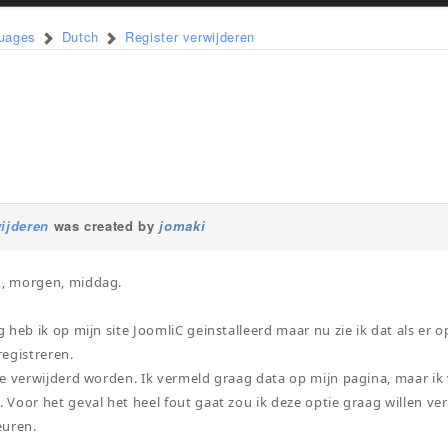
guages
Dutch
Register verwijderen
ijderen
was created by
jomaki
, morgen, middag.
 heb ik op mijn site JoomliC geinstalleerd maar nu zie ik dat als er
 registreren.
e verwijderd worden. Ik vermeld graag data op mijn pagina, maar i
Voor het geval het heel fout gaat zou ik deze optie graag willen ver
euren.