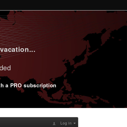
vacation...
uded
ith a PRO subscription
Log in