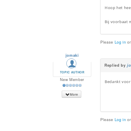
Hoop het heel
Bij voorbaat 
Please
Log in
o
jomaki
Replied by
j
TOPIC AUTHOR
New Member
Bedankt voor 
More
Please
Log in
o