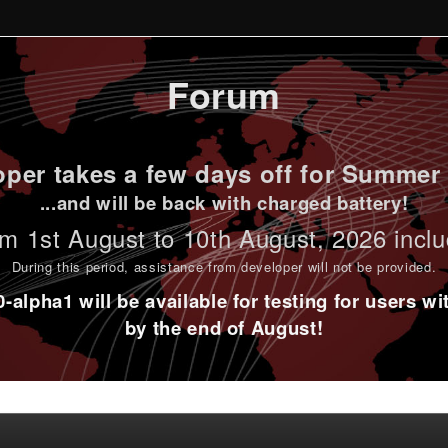
Forum
per takes a few days off for Summer 
...and will be back with charged battery!
m 1st
August to 10th August
, 2026 incl
During this period,
assistance from developer will not be provided
.
alpha1 will be available for testing for users w
by the end of August!