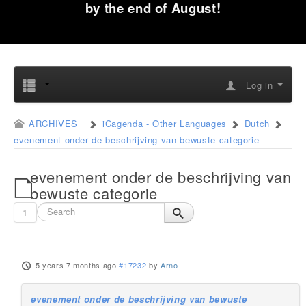
by the end of August!
Log in
ARCHIVES
iCagenda - Other Languages
Dutch
evenement onder de beschrijving van bewuste categorie
evenement onder de beschrijving van
bewuste categorie
1
5 years 7 months ago
#17232
by
Arno
evenement onder de beschrijving van bewuste