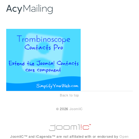
Back to top
© 2026
JoomliC
JoomliC™ and iCagenda™ are not affiliated with or endorsed by
Open