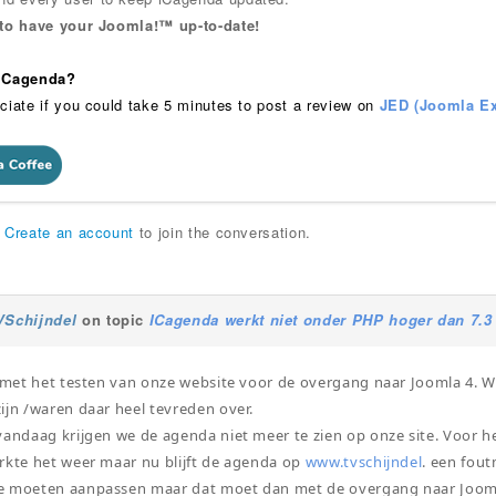
 to have your Joomla!™ up-to-date!
 iCagenda?
ciate if you could take 5 minutes to post a review on
JED (Joomla Ex
r
Create an account
to join the conversation.
VSchijndel
on topic
ICagenda werkt niet onder PHP hoger dan 7.3
g met het testen van onze website voor de overgang naar Joomla 4. 
ijn /waren daar heel tevreden over.
vandaag krijgen we de agenda niet meer te zien op onze site. Voor 
rkte het weer maar nu blijft de agenda op
www.tvschijndel
. een fout
e moeten aanpassen maar dat moet dan met de overgang naar Joomla