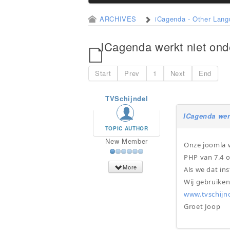
ARCHIVES
iCagenda - Other Lan
ICagenda werkt niet on
Start
Prev
1
Next
End
TVSchijndel
ICagenda wer
TOPIC AUTHOR
New Member
Onze joomla w
PHP van 7.4 o
More
Als we dat in
Wij gebruiken
www.tvschijnd
Groet Joop