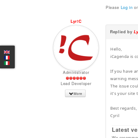
Please
Log in
o
Lyr!C
Replied by
L
Hello,
iCagenda is c
If you have a
Administrator
warning mess
Lead Developer
The issue cou
it's your site
More
Best regards,
Cyril
Latest ve
We recommend