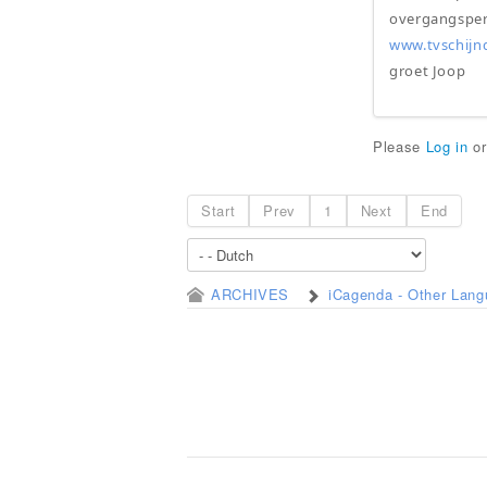
overgangsperi
www.tvschijnd
groet Joop
Please
Log in
o
Start
Prev
1
Next
End
ARCHIVES
iCagenda - Other Lan