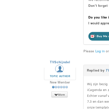
Don't forget
Do you like
I would appre
Please
Log in
o
TVSchijndel
Replied by
T
TOPIC AUTHOR
New Member
Wij zijn bezi
iCagenda en z
More
Echter vanaf 
7.3 en dan we
onze templat