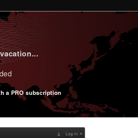
vacation...
uded
ith a PRO subscription
Log in