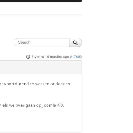
3 years 10 months ago
#17890
ert voortdurend te werken onder een
em als we over gaan op Joomla 4.0.