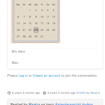
Bis dann
Max
Please
Log in
or
Create an account
to join the conversation.
6 years 4 months ago
-
6 years 4 months ago
#16935
by
Maxkra
Replied by
Maxkra
on topic
Kalenderansicht ändern