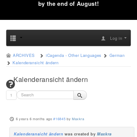
by the end of August!
Log in
ARCHIVES
iCagenda - Other Languages
German
Kalenderansicht ändern
Kalenderansicht ändern
1
6 years 6 months ago
#16845
by
Maxkra
Kalenderansicht ändern
was created by
Maxkra