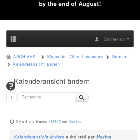
by the end of August!
Connexion
ARCHIVES
iCagenda - Other Languages
German
Kalenderansicht ändern
Kalenderansicht ändern
1
il y a 6 ans 6 mois
#16845
par
Maxkra
Kalenderansicht ändern
a été créé par
Maxkra