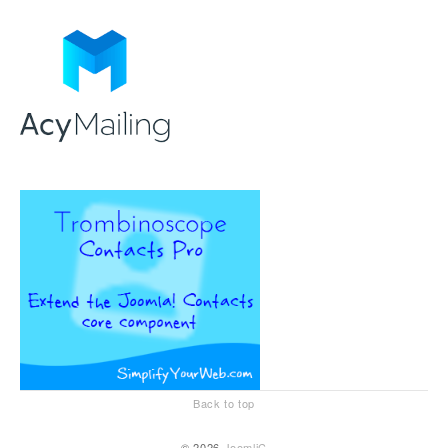
Back to top
© 2026
JoomliC