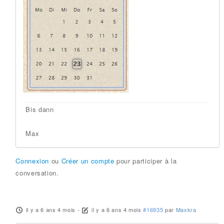
Bis dann
Max
Connexion
ou
Créer un compte
pour participer à la
conversation.
il y a 6 ans 4 mois
-
il y a 6 ans 4 mois
#16935
par
Maxkra