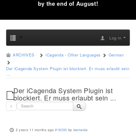
by the end of August!
Log in
ARCHIVES
iCagenda - Other Languages
German
Der iCagenda System Plugin ist blockiert. Er muss erlaubt sein
...
Der iCagenda System Plugin ist
blockiert. Er muss erlaubt sein ...
1
2 years 11 months ago
#18260
by
bwmedia