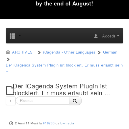
by the end of August!
Accedi
ARCHIVES
iCagenda - Other Languages
German
Der iCagenda System Plugin ist blockiert. Er muss erlaubt sein
...
Der iCagenda System Plugin ist
blockiert. Er muss erlaubt sein ...
1
2 Anni 11 Mesi fa
#18260
da
bwmedia