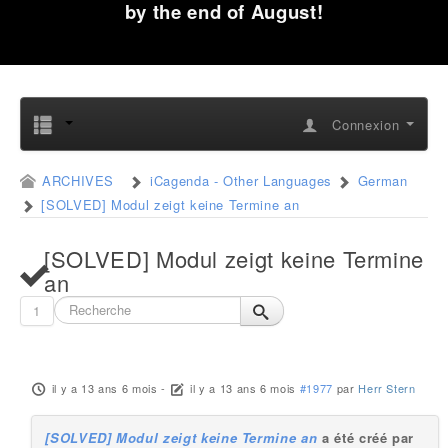
by the end of August!
Connexion
ARCHIVES
iCagenda - Other Languages
German
[SOLVED] Modul zeigt keine Termine an
[SOLVED] Modul zeigt keine Termine
an
1
il y a 13 ans 6 mois
-
il y a 13 ans 6 mois
#1977
par
Herr Stern
[SOLVED] Modul zeigt keine Termine an
a été créé par