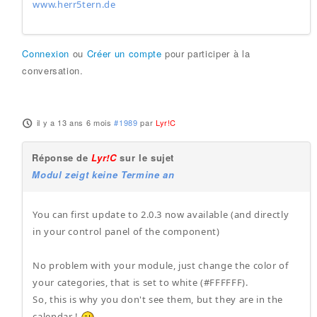
www.herr5tern.de
Connexion
ou
Créer un compte
pour participer à la
conversation.
il y a 13 ans 6 mois
#1989
par
Lyr!C
Réponse de
Lyr!C
sur le sujet
Modul zeigt keine Termine an
You can first update to 2.0.3 now available (and directly
in your control panel of the component)
No problem with your module, just change the color of
your categories, that is set to white (#FFFFFF).
So, this is why you don't see them, but they are in the
calendar !