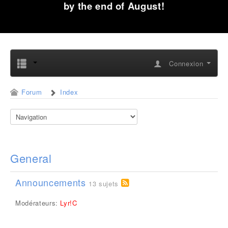
by the end of August!
Connexion
Forum
Index
General
Announcements
13 sujets
Modérateurs:
Lyr!C