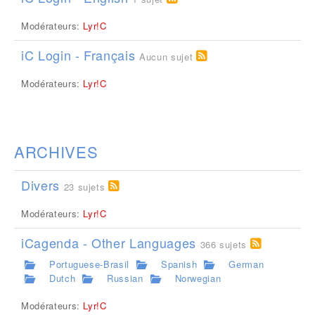
Modérateurs:
Lyr!C
iC Login - Français
Aucun sujet
Modérateurs:
Lyr!C
ARCHIVES
Divers
23 sujets
Modérateurs:
Lyr!C
iCagenda - Other Languages
366 sujets
Portuguese-Brasil
Spanish
German
Dutch
Russian
Norwegian
Modérateurs:
Lyr!C