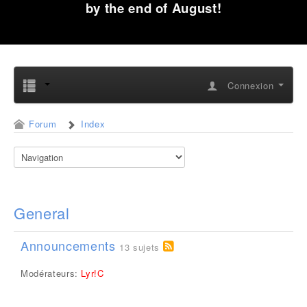
by the end of August!
Connexion
Forum
Index
General
Announcements
13 sujets
Modérateurs:
Lyr!C