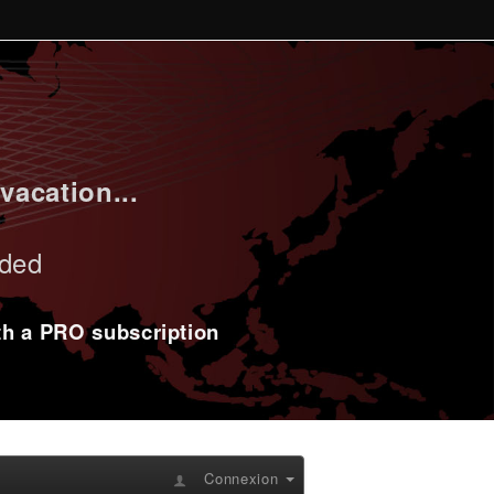
vacation...
uded
ith a PRO subscription
Connexion