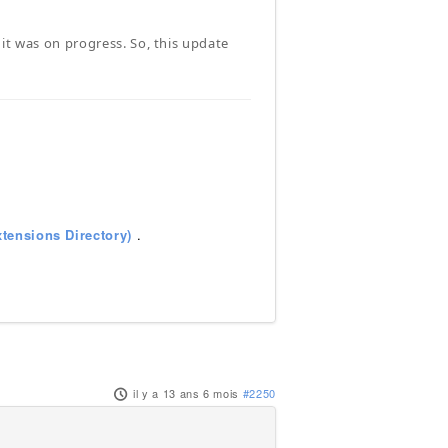
it was on progress. So, this update
tensions Directory)
.
il y a 13 ans 6 mois
#2250