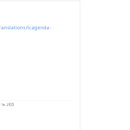
anslations/icagenda-
r le JED