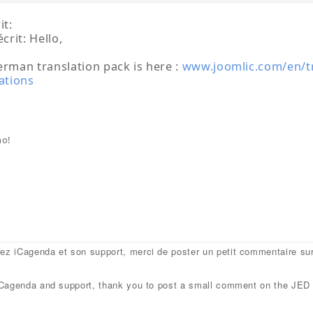
it:
écrit: Hello,
erman translation pack is here :
www.joomlic.com/en/tr
ations
no!
mez iCagenda et son support, merci de poster un petit commentaire su
e iCagenda and support, thank you to post a small comment on the JED