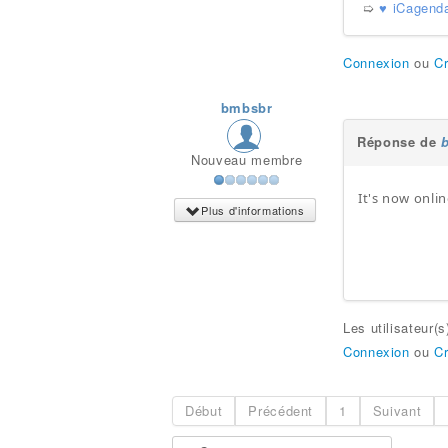
➯
♥ iCagend
Connexion
ou
C
bmbsbr
Réponse de
Nouveau membre
It's now onli
Plus d'informations
Les utilisateur(
Connexion
ou
C
Début
Précédent
1
Suivant