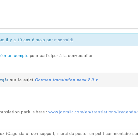
on: il y a 13 ans 6 mois par
mschmidt
.
réer un compte
pour participer à la conversation.
egis
sur le sujet
German translation pack 2.0.x
anslation pack is here :
www.joomlic.com/en/translations/icagenda-
mez iCagenda et son support, merci de poster un petit commentaire su