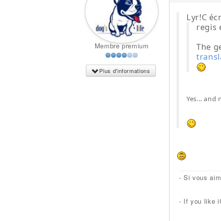
Lyr!C écr
regis 
Membre premium
The g
transl
Plus d'informations
Yes... and 
- Si vous ai
- If you lik