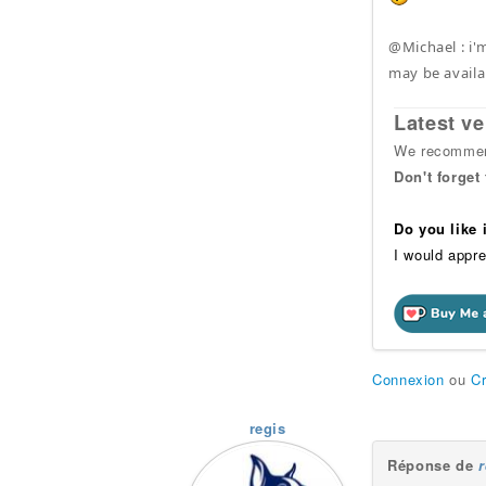
@Michael : i'
may be availa
Latest ve
We recommend
Don't forget
Do you like
I would appre
Connexion
ou
C
regis
Réponse de
r