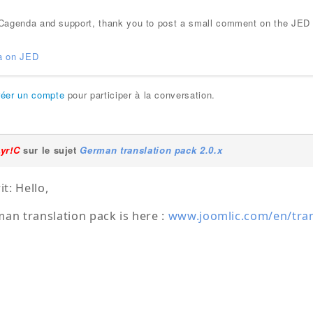
e iCagenda and support, thank you to post a small comment on the JED
a on JED
réer un compte
pour participer à la conversation.
Lyr!C
sur le sujet
German translation pack 2.0.x
it: Hello,
an translation pack is here :
www.joomlic.com/en/tran