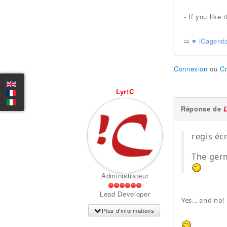
- If you lik
➯
♥ iCagend
Connexion
ou
C
Lyr!C
Réponse de
regis écr
The germ
Administrateur
Lead Developer
Yes... and no!
Plus d'informations