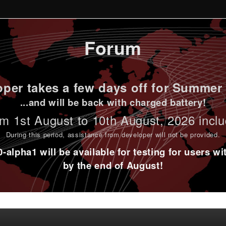
Forum
per takes a few days off for Summer 
...and will be back with charged battery!
m 1st
August to 10th August
, 2026 incl
During this period,
assistance from developer will not be provided
.
alpha1 will be available for testing for users w
by the end of August!