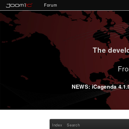
Forum
The develo
Fro
NEWS: iCagenda 4.1.0-
Index
Search