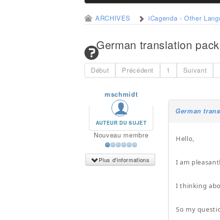
ARCHIVES
iCagenda - Other Lan
German translation pack
Début
Précédent
1
Suivant
mschmidt
German trans
AUTEUR DU SUJET
Nouveau membre
Hello,
Plus d'informations
I am pleasant
I thinking ab
So my questio