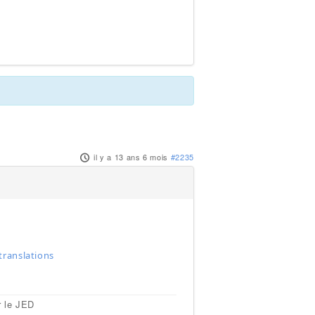
il y a 13 ans 6 mois
#2235
translations
r le JED