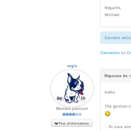
Regards,
Michael
Dernière éditi
Connexion
ou
C
regis
Réponse de
r
Hello,
The german tr
Membre premium
Plus d'informations
- Si vous ai