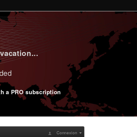
vacation...
uded
ith a PRO subscription
Connexion