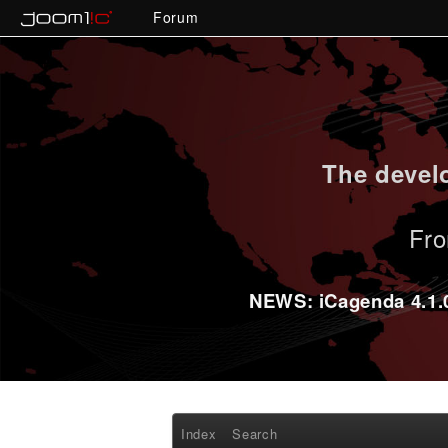
Forum
The develo
Fro
NEWS: iCagenda 4.1.0-
Index
Search