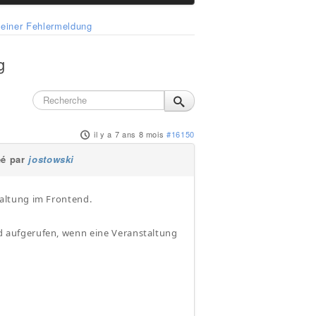
 einer Fehlermeldung
g
il y a 7 ans 8 mois
#16150
éé par
jostowski
altung im Frontend.
rd aufgerufen, wenn eine Veranstaltung