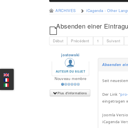
ARCHIVES
iCagenda - Other Lan
Absenden einer Eintragu
Début
Précédent
1
Suivant
jostowski
Absenden ein
AUTEUR DU SUJET
Nouveau membre
Seit neueste
Plus d'informations
Der Link "
pro
eingetragen w
Joomla Versio
iCagenda Vers