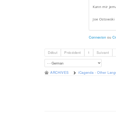
Kann mir jem
Joe Ostowski
Connexion
ou
C
Début
Précédent
1
Suivant
ARCHIVES
iCagenda - Other Lan