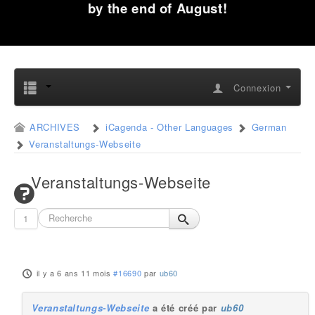
by the end of August!
Connexion
ARCHIVES
iCagenda - Other Languages
German
Veranstaltungs-Webseite
Veranstaltungs-Webseite
1
il y a 6 ans 11 mois
#16690
par
ub60
Veranstaltungs-Webseite
a été créé par
ub60