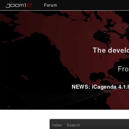
Forum
The develo
Fro
NEWS: iCagenda 4.1.0-
Index
Search