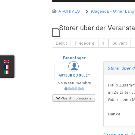
ARCHIVES
iCagenda - Other Lan
Störer über der Veransta
Début
Précédent
1
Suivant
Breuninger
Störer über d
AUTEUR DU SUJET
Nouveau membre
Hallo Zusam
im Zeitalter 
Plus d'informations
Gibt es eien 
Danke
Connexion
ou
C