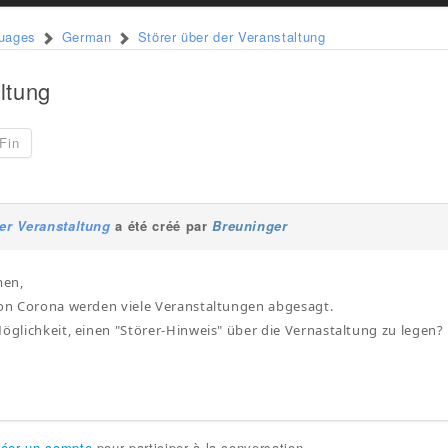
guages
German
Störer über der Veranstaltung
ltung
Fin
er Veranstaltung
a été créé par
Breuninger
men,
von Corona werden viele Veranstaltungen abgesagt.
Möglichkeit, einen "Störer-Hinweis" über die Vernastaltung zu legen?
réer un compte
pour participer à la conversation.