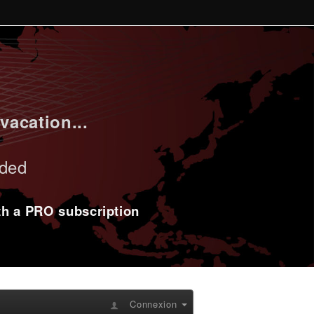
vacation...
uded
ith a PRO subscription
Connexion