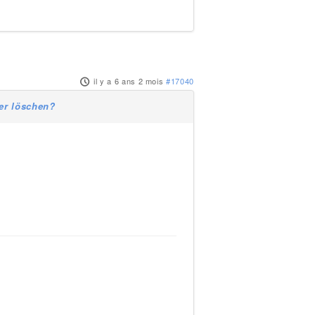
il y a 6 ans 2 mois
#17040
er löschen?