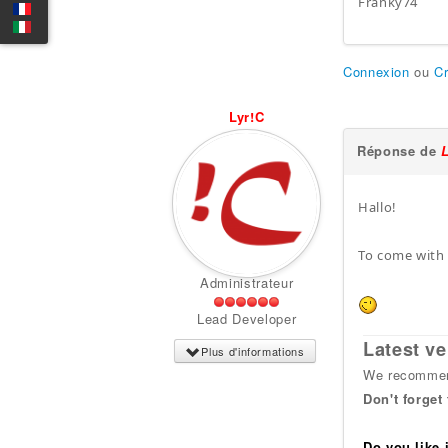
Franky74
Connexion
ou
C
Lyr!C
Réponse de
Hallo!
To come with 
Administrateur
Lead Developer
Latest ve
Plus d'informations
We recommend
Don't forget
Do you like