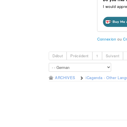
I would appre
Connexion
ou
C
Début
Précédent
1
Suivant
ARCHIVES
iCagenda - Other Lan