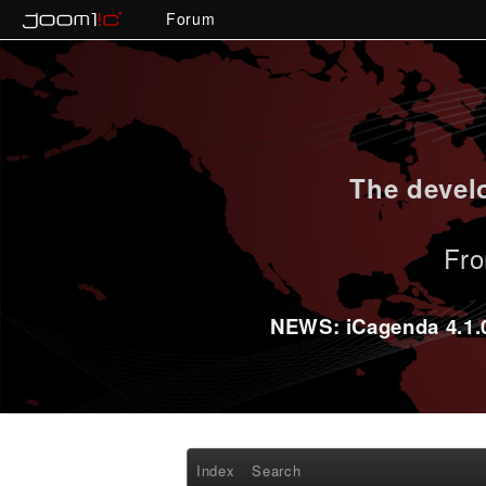
Forum
The develo
Fro
NEWS: iCagenda 4.1.0-
Index
Search