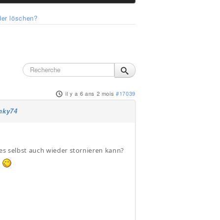
der löschen?
il y a 6 ans 2 mois
#17039
nky74
 es selbst auch wieder stornieren kann?
.