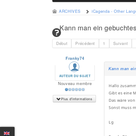
ARCHIVES
iCagenda - Other Lan
Kann man ein gebuchtes 
Début
Précédent
1
Suivant
Franky74
Kann man ein
AUTEUR DU SUJET
Nouveau membre
Hallo zusam
Gibt es eine 
Plus d'informations
Das wäre von 
Sonst muss ma
Lg