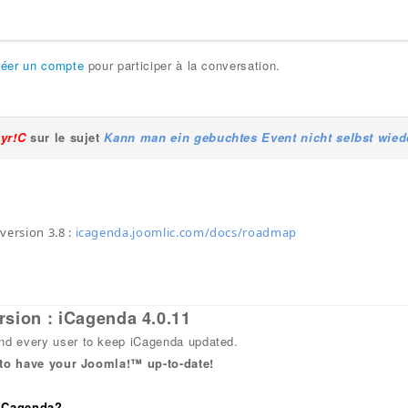
réer un compte
pour participer à la conversation.
Lyr!C
sur le sujet
Kann man ein gebuchtes Event nicht selbst wied
version 3.8 :
icagenda.joomlic.com/docs/roadmap
rsion : iCagenda 4.0.11
 every user to keep iCagenda updated.
 to have your Joomla!™ up-to-date!
 iCagenda?