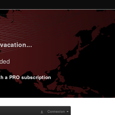
vacation...
uded
ith a PRO subscription
Connexion