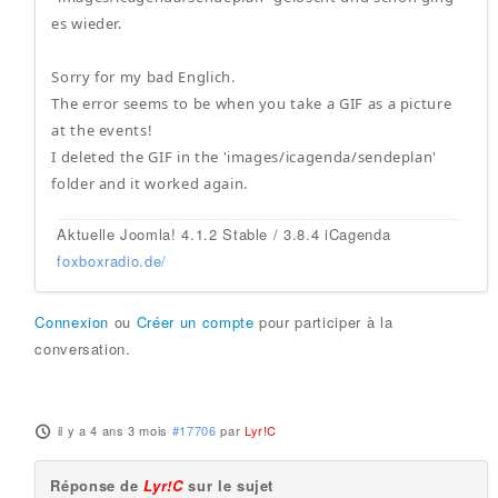
es wieder.
Sorry for my bad Englich.
The error seems to be when you take a GIF as a picture
at the events!
I deleted the GIF in the 'images/icagenda/sendeplan'
folder and it worked again.
Aktuelle Joomla! 4.1.2 Stable / 3.8.4 iCagenda
foxboxradio.de/
Connexion
ou
Créer un compte
pour participer à la
conversation.
il y a 4 ans 3 mois
#17706
par
Lyr!C
Réponse de
Lyr!C
sur le sujet