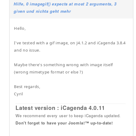
Hilfe, 0 imagegif() expects at most 2 arguments, 3
given und nichts geht mehr
Hello,
I've tested with a gif image, on J4.1.2 and iCagenda 3.8.4
and no issue.
Maybe there's something wrong with image itself
(wrong mimetype format or else ?)
Best regards,
Cyril
Latest version : iCagenda 4.0.11
We recommend every user to keep iCagenda updated.
Don't forget to have your Joomla!™ up-to-date!