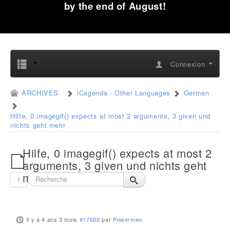
by the end of August!
Connexion
ARCHIVES
iCagenda - Other Languages
German
Hilfe, 0 imagegif() expects at most 2 arguments, 3 given und
nichts geht mehr
Hilfe, 0 imagegif() expects at most 2
arguments, 3 given und nichts geht
mehr
1
il y a 4 ans 3 mois
#17688
par
Powermen