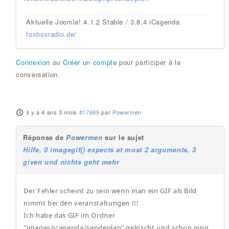
Aktuelle Joomla! 4.1.2 Stable / 3.8.4 iCagenda
foxboxradio.de/
Connexion
ou
Créer un compte
pour participer à la
conversation.
il y a 4 ans 3 mois
#17689
par
Powermen
Réponse de
Powermen
sur le sujet
Hilfe, 0 imagegif() expects at most 2 arguments, 3
given und nichts geht mehr
Der Fehler scheint zu sein wenn man ein GIF als Bild
nimmt bei den veranstaltungen !!!
Ich habe das GIF im Ordner
"images/icagenda/sendeplan" gelöscht und schon ging