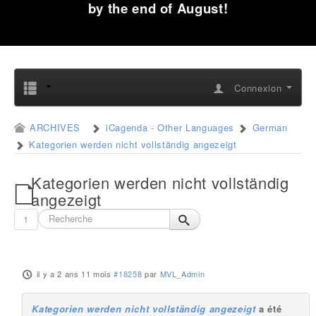
by the end of August!
Connexion
ARCHIVES
iCagenda - Other Languages
German
Kategorien werden nicht vollständig angezeigt
Kategorien werden nicht vollständig
angezeigt
1
il y a 2 ans 11 mois
#18258
par
MVL_Admin
Kategorien werden nicht vollständig angezeigt
a été