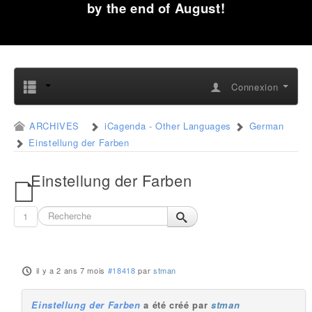
by the end of August!
Connexion
ARCHIVES
iCagenda - Other Languages
German
Einstellung der Farben
Einstellung der Farben
1
il y a 2 ans 7 mois
#18418
par
stman
Einstellung der Farben
a été créé par
stman